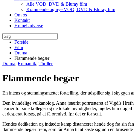
Alle VOD, DVD & Bluray film
Kommende og nye VOD, DVD & Bluray film
Om os
Kontakt
HomeUniverse
Forside
Film
Drama
Flammende begær
Drama
,
Romantik
,
Thriller
Flammende begær
En intens og stemningsmættet fortælling, der udspiller sig i skyggen 
Den kvindelige vulkanolog, Anna (stærkt portrætteret af Vigdís Hrefn
teorier for sine kolleger og de lokale myndigheder, mødes hun dog af f
et desperat forsøg på at få ørenlyd, før det er for sent.
Hendes dedikation og indædte kamp distancerer hende dog fra sin fam
flammende begær frem, som får Anna til at kaste sig ud i en brusende 