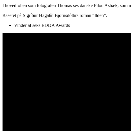
I hovedrollen som fotografen Thomas ses danske Pilou Asbæk, som ma
Baseret på Sigríður Hagalín Björnsdóttirs roman “Ilden”.
Vinder af seks EDDA Awards