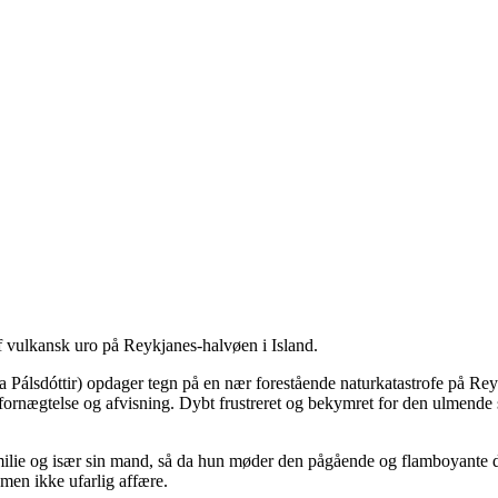
af vulkansk uro på Reykjanes-halvøen i Island.
a Pálsdóttir) opdager tegn på en nær forestående naturkatastrofe på Rey
ornægtelse og afvisning. Dybt frustreret og bekymret for den ulmende se
ilie og især sin mand, så da hun møder den pågående og flamboyante d
men ikke ufarlig affære.