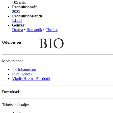
105 min.
Produktionsår
2025
Produktionslande
Island
Genrer
Drama
•
Romantik
•
Thriller
Udgives på
Medvirkende
Joi Johannsson
Pilou Asbæk
Vigdís Hrefna Pálsdóttir
Downloads
Tekniske detaljer