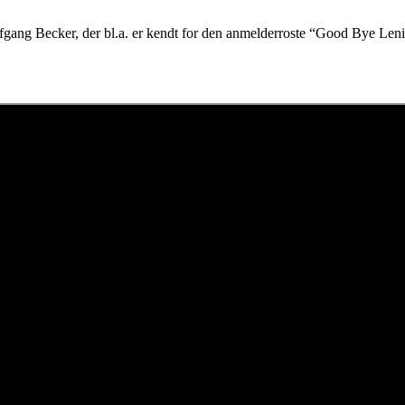
olfgang Becker, der bl.a. er kendt for den anmelderroste “Good Bye Leni