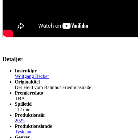
Detaljer
Instruktør
Wolfgang Becker
Originaltitel
Der Held vom Bahnhof Friedrichstraße
Premieredato
TBA
Spilletid
112 min.
Produktionsår
2025
Produktionslande
Tyskland
Genrer