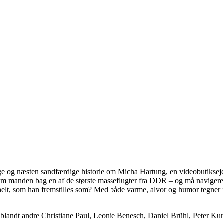
e og næsten sandfærdige historie om Micha Hartung, en videobutiksejer 
 som manden bag en af de største masseflugter fra DDR – og må navigere 
 helt, som han fremstilles som? Med både varme, alvor og humor tegner 
 blandt andre
Christiane Paul
,
Leonie Benesch
,
Daniel Brühl
,
Peter Kur