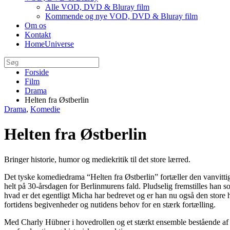
Alle VOD, DVD & Bluray film
Kommende og nye VOD, DVD & Bluray film
Om os
Kontakt
HomeUniverse
Forside
Film
Drama
Helten fra Østberlin
Drama
,
Komedie
Helten fra Østberlin
Bringer historie, humor og mediekritik til det store lærred.
Det tyske komediedrama “Helten fra Østberlin” fortæller den vanvittig
helt på 30-årsdagen for Berlinmurens fald. Pludselig fremstilles han
hvad er det egentligt Micha har bedrevet og er han nu også den store
fortidens begivenheder og nutidens behov for en stærk fortælling.
Med
Charly Hübner
i hovedrollen og et stærkt ensemble bestående af