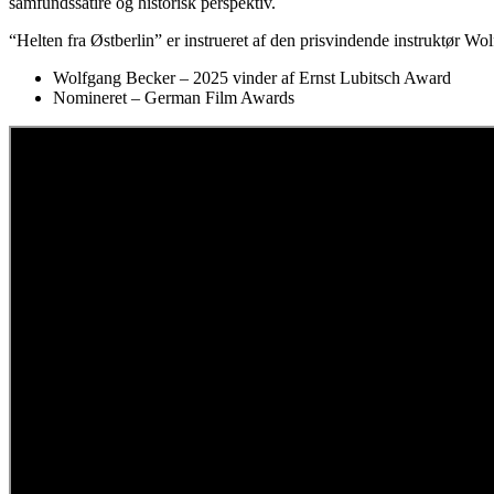
samfundssatire og historisk perspektiv.
“Helten fra Østberlin” er instrueret af den prisvindende instruktør W
Wolfgang Becker – 2025 vinder af Ernst Lubitsch Award
Nomineret – German Film Awards