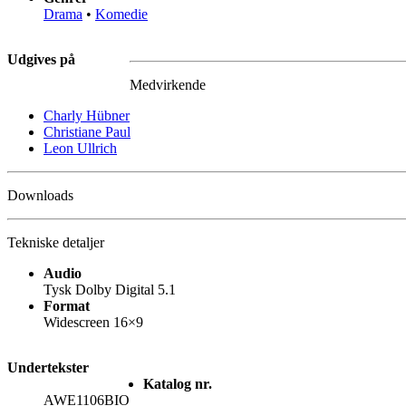
Drama
•
Komedie
Udgives på
Medvirkende
Charly Hübner
Christiane Paul
Leon Ullrich
Downloads
Tekniske detaljer
Audio
Tysk Dolby Digital 5.1
Format
Widescreen 16×9
Undertekster
Katalog nr.
AWE1106BIO