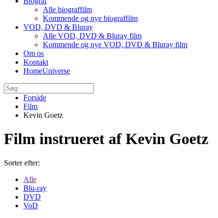
Biograf
Alle biograffilm
Kommende og nye biograffilm
VOD, DVD & Bluray
Alle VOD, DVD & Bluray film
Kommende og nye VOD, DVD & Bluray film
Om os
Kontakt
HomeUniverse
Forside
Film
Kevin Goetz
Film instrueret af Kevin Goetz
Sorter efter:
Alle
Blu-ray
DVD
VoD