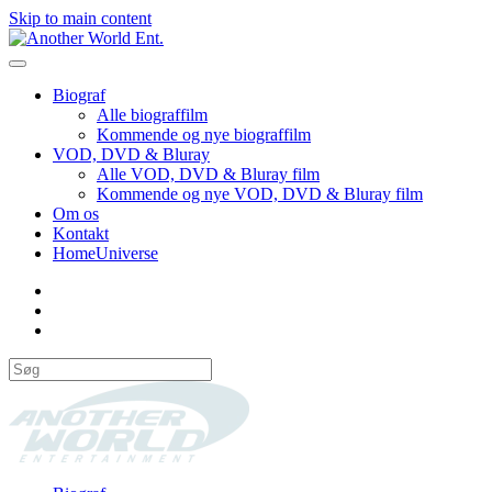
Skip to main content
Biograf
Alle biograffilm
Kommende og nye biograffilm
VOD, DVD & Bluray
Alle VOD, DVD & Bluray film
Kommende og nye VOD, DVD & Bluray film
Om os
Kontakt
HomeUniverse