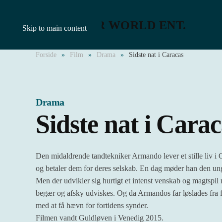
Skip to main content
Forside
Film
Drama
Sidste nat i Caracas
Drama
Sidste nat i Cara
Den midaldrende tandtekniker Armando lever et stille liv i C
og betaler dem for deres selskab. En dag møder han den ung
Men der udvikler sig hurtigt et intenst venskab og magtsp
begær og afsky udviskes. Og da Armandos far løslades fra 
med at få hævn for fortidens synder.
Filmen vandt Guldløven i Venedig 2015.