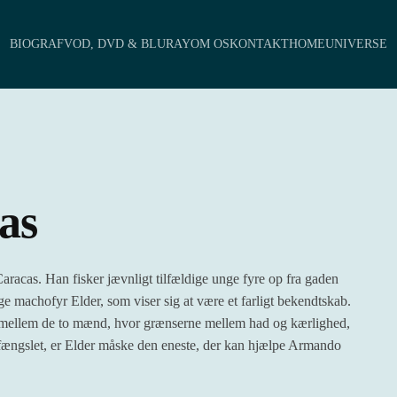
BIOGRAF
VOD, DVD & BLURAY
OM OS
KONTAKT
HOMEUNIVERSE
cas
aracas. Han fisker jævnligt tilfældige unge fyre op fra gaden
e machofyr Elder, som viser sig at være et farligt bekendtskab.
il mellem de to mænd, hvor grænserne mellem had og kærlighed,
fængslet, er Elder måske den eneste, der kan hjælpe Armando