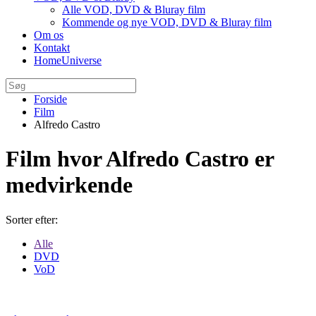
Alle VOD, DVD & Bluray film
Kommende og nye VOD, DVD & Bluray film
Om os
Kontakt
HomeUniverse
Forside
Film
Alfredo Castro
Film hvor Alfredo Castro er
medvirkende
Sorter efter:
Alle
DVD
VoD