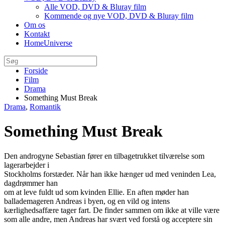
Alle VOD, DVD & Bluray film
Kommende og nye VOD, DVD & Bluray film
Om os
Kontakt
HomeUniverse
Forside
Film
Drama
Something Must Break
Drama
,
Romantik
Something Must Break
Den androgyne Sebastian fører en tilbagetrukket tilværelse som
lagerarbejder i
Stockholms forstæder. Når han ikke hænger ud med veninden Lea,
dagdrømmer han
om at leve fuldt ud som kvinden Ellie. En aften møder han
ballademageren Andreas i byen, og en vild og intens
kærlighedsaffære tager fart. De finder sammen om ikke at ville være
som alle andre, men Andreas har svært ved forstå og acceptere sin