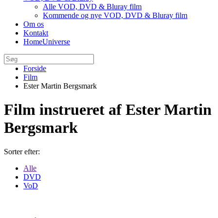
Alle VOD, DVD & Bluray film
Kommende og nye VOD, DVD & Bluray film
Om os
Kontakt
HomeUniverse
Forside
Film
Ester Martin Bergsmark
Film instrueret af Ester Martin
Bergsmark
Sorter efter:
Alle
DVD
VoD