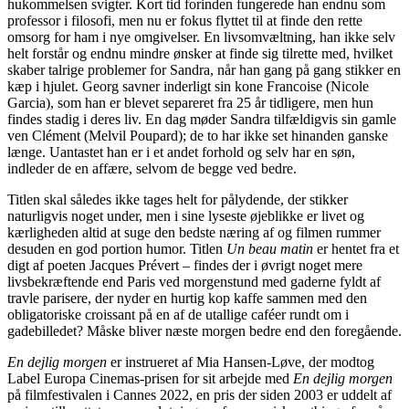
hukommelsen svigter. Kort tid forinden fungerede han endnu som
professor i filosofi, men nu er fokus flyttet til at finde den rette
omsorg for ham i nye omgivelser. En livsomvæltning, han ikke selv
helt forstår og endnu mindre ønsker at finde sig tilrette med, hvilket
skaber talrige problemer for Sandra, når han gang på gang stikker en
kæp i hjulet. Georg savner inderligt sin kone Francoise (Nicole
Garcia), som han er blevet separeret fra 25 år tidligere, men hun
findes stadig i deres liv. En dag møder Sandra tilfældigvis sin gamle
ven Clément (Melvil Poupard); de to har ikke set hinanden ganske
længe. Uantastet han er i et andet forhold og selv har en søn,
indleder de en affære, selvom de begge ved bedre.
Titlen skal således ikke tages helt for pålydende, der stikker
naturligvis noget under, men i sine lyseste øjeblikke er livet og
kærligheden altid at suge den bedste næring af og filmen rummer
desuden en god portion humor. Titlen
Un beau matin
er hentet fra et
digt af poeten Jacques Prévert – findes der i øvrigt noget mere
livsbekræftende end Paris ved morgenstund med gaderne fyldt af
travle parisere, der nyder en hurtig kop kaffe sammen med den
obligatoriske croissant på en af de utallige caféer rundt om i
gadebilledet? Måske bliver næste morgen bedre end den foregående.
En dejlig morgen
er instrueret af Mia Hansen-Løve, der modtog
Label Europa Cinemas-prisen for sit arbejde med
En dejlig morgen
på filmfestivalen i Cannes 2022, en pris der siden 2003 er uddelt af