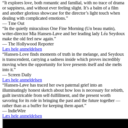
“It explores love, both romantic and familial, with no trace of drama
or sappiness, and without ever feeling slight. It’s a balm of a film
and another glorious showcase for the director’s light touch when
dealing with complicated emotions.”
— Tme Out
“In the quietly miraculous One Fine Morning (Un beau matin),
writer-director Mia Hansen-Løve and her leading lady Léa Seydoux
make the old feel new again.”
— The Hollywood Reporter
Læs hele anmeldelsen
“Hansen-Love finds moments of truth in the melange, and Seydoux
is transcendent, carrying a sadness inside which proves incredibly
moving when the opportunity for love presents itself and she melts
into it.”
— Screen Daily
Læs hele anmeldelsen
“Hansen-Løve has traced her own paternal grief into an
illuminatingly honest sketch about how loss is necessary for rebirth,
guilt inextricable from self-fulfillment, and the present worth
savoring for its role in bringing the past and the future together —
rather than as a buffer for keeping them apart.”
— IndieWire
Læs hele anmeldelsen