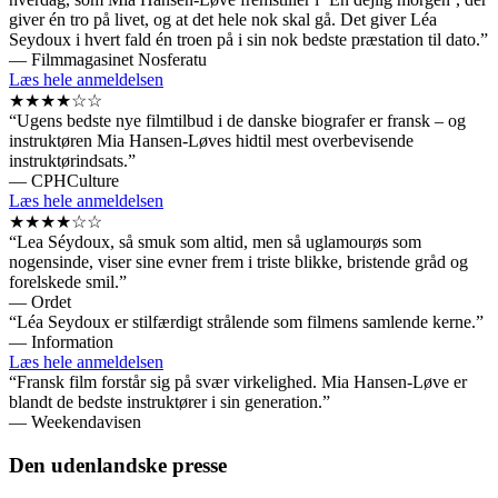
giver én tro på livet, og at det hele nok skal gå. Det giver Léa
Seydoux i hvert fald én troen på i sin nok bedste præstation til dato.”
— Filmmagasinet Nosferatu
Læs hele anmeldelsen
★★★★☆☆
“Ugens bedste nye filmtilbud i de danske biografer er fransk – og
instruktøren Mia Hansen-Løves hidtil mest overbevisende
instruktørindsats.”
— CPHCulture
Læs hele anmeldelsen
★★★★☆☆
“Lea Séydoux, så smuk som altid, men så uglamourøs som
nogensinde, viser sine evner frem i triste blikke, bristende gråd og
forelskede smil.”
— Ordet
“Léa Seydoux er stilfærdigt strålende som filmens samlende kerne.”
— Information
Læs hele anmeldelsen
“Fransk film forstår sig på svær virkelighed. Mia Hansen-Løve er
blandt de bedste instruktører i sin generation.”
— Weekendavisen
Den udenlandske presse