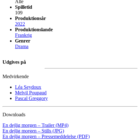
Alle
Spilletid
109
Produktionsår
2022
Produktionslande
Frankrig
Genrer
Drama
Udgives på
Medvirkende
Léa Seydoux
Melvil Poupaud
Pascal Greggory
Downloads
En dejlig morgen – Trailer (MP4)
En dejlig morgen – Stills (JPG)
En dejlig morgen – Pressemeddelelse (PDF)