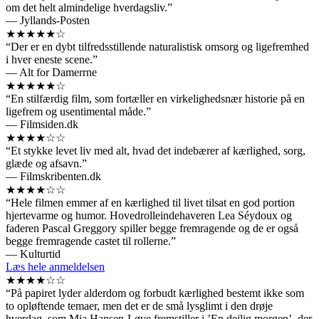
om det helt almindelige hverdagsliv.”
— Jyllands-Posten
★★★★★☆
“Der er en dybt tilfredsstillende naturalistisk omsorg og ligefremhed
i hver eneste scene.”
— Alt for Damerrne
★★★★★☆
“En stilfærdig film, som fortæller en virkelighedsnær historie på en
ligefrem og usentimental måde.”
— Filmsiden.dk
★★★★☆☆
“Et stykke levet liv med alt, hvad det indebærer af kærlighed, sorg,
glæde og afsavn.”
— Filmskribenten.dk
★★★★☆☆
“Hele filmen emmer af en kærlighed til livet tilsat en god portion
hjertevarme og humor. Hovedrolleindehaveren Lea Séydoux og
faderen Pascal Greggory spiller begge fremragende og de er også
begge fremragende castet til rollerne.”
— Kulturtid
Læs hele anmeldelsen
★★★★☆☆
“På papiret lyder alderdom og forbudt kærlighed bestemt ikke som
to opløftende temaer, men det er de små lysglimt i den drøje
hverdag, som Mia Hansen-Løve fremstiller i ’En dejlig morgen’, der