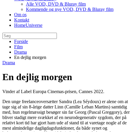
Alle VOD, DVD & Bluray film
Kommende og nye VOD, DVD & Bluray film
Om os
Kontakt
HomeUniverse
Forside
Film
Drama
En dejlig morgen
Drama
En dejlig morgen
Vinder af Label Europa Cinemas-prisen, Cannes 2022.
Den unge freelanceoversætter Sandra (Lea Séydoux) er alene om at
tage sig af sin 8-årige datter Linn (Camille Leban Martins) samtidig
med, hun regelmæssigt besøger sin far Georg (Pascal Greggory), der
bliver stadigt mere svækket af en neurodegenerativ sygdom, der på
relativt kort tid har gjort ham ude af stand til at varetage nogle af de
mest almindelige dagligdagsfunktioner, da både synet og