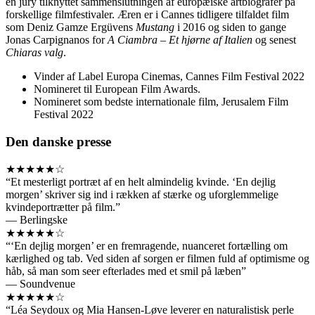
en jury tilknyttet sammenslutningen af europæiske artbiografer på
forskellige filmfestivaler. Æren er i Cannes tidligere tilfaldet film
som Deniz Gamze Ergüvens
Mustang
i 2016 og siden to gange
Jonas Carpignanos for
A Ciambra – Et hjørne af Italien
og senest
Chiaras valg
.
Vinder af Label Europa Cinemas, Cannes Film Festival 2022
Nomineret til European Film Awards.
Nomineret som bedste internationale film, Jerusalem Film
Festival 2022
Den danske presse
★★★★★☆
“Et mesterligt portræt af en helt almindelig kvinde. ‘En dejlig
morgen’ skriver sig ind i rækken af stærke og uforglemmelige
kvindeportrætter på film.”
— Berlingske
★★★★★☆
“‘En dejlig morgen’ er en fremragende, nuanceret fortælling om
kærlighed og tab. Ved siden af sorgen er filmen fuld af optimisme og
håb, så man som seer efterlades med et smil på læben”
— Soundvenue
★★★★★☆
“Léa Seydoux og Mia Hansen-Løve leverer en naturalistisk perle