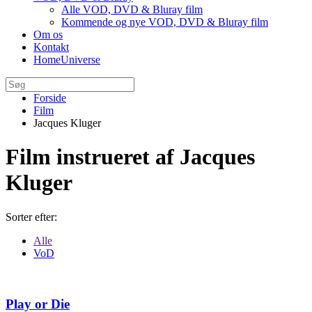
Alle VOD, DVD & Bluray film
Kommende og nye VOD, DVD & Bluray film
Om os
Kontakt
HomeUniverse
Forside
Film
Jacques Kluger
Film instrueret af Jacques
Kluger
Sorter efter:
Alle
VoD
Play or Die