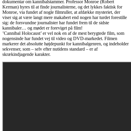
dokumentar om kannibalstammer. Professor Monroe (Robert
Kerman) hyres til at finde journalisterne, og det lykkes faktisk for
Monroe, via fundet af nogle filmruller, at afdække mysteriet, der
viser sig at være langt mere makabert end nogen har turdet forestille
sig: de forsvundne journalister har fundet frem til de sidste
kannibaler… og mødet er foreviget på film!
’Cannibal Holocaust’ er vel nok en af de mest berygtede film, som
nogensinde har fundet vej til video og DVD-markedet. Filmen
markerer det absolutte højdepunkt for kannibalgenren, og indeholder
sekvenser, som – selv efter nutidens standard – er af
skrækindjagende karakter.