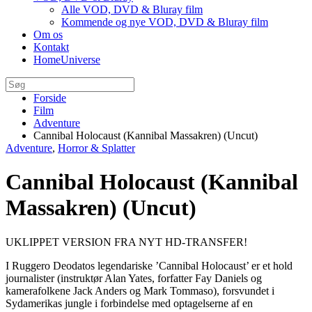
Alle VOD, DVD & Bluray film
Kommende og nye VOD, DVD & Bluray film
Om os
Kontakt
HomeUniverse
Forside
Film
Adventure
Cannibal Holocaust (Kannibal Massakren) (Uncut)
Adventure
,
Horror & Splatter
Cannibal Holocaust (Kannibal
Massakren) (Uncut)
UKLIPPET VERSION FRA NYT HD-TRANSFER!
I Ruggero Deodatos legendariske ’Cannibal Holocaust’ er et hold
journalister (instruktør Alan Yates, forfatter Fay Daniels og
kamerafolkene Jack Anders og Mark Tommaso), forsvundet i
Sydamerikas jungle i forbindelse med optagelserne af en