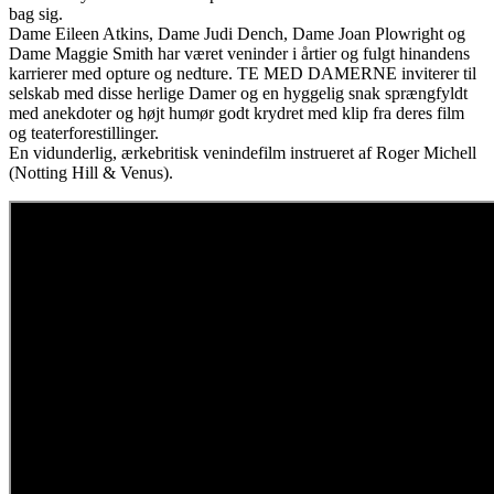
bag sig.
Dame Eileen Atkins, Dame Judi Dench, Dame Joan Plowright og
Dame Maggie Smith har været veninder i årtier og fulgt hinandens
karrierer med opture og nedture. TE MED DAMERNE inviterer til
selskab med disse herlige Damer og en hyggelig snak sprængfyldt
med anekdoter og højt humør godt krydret med klip fra deres film
og teaterforestillinger.
En vidunderlig, ærkebritisk venindefilm instrueret af Roger Michell
(Notting Hill & Venus).