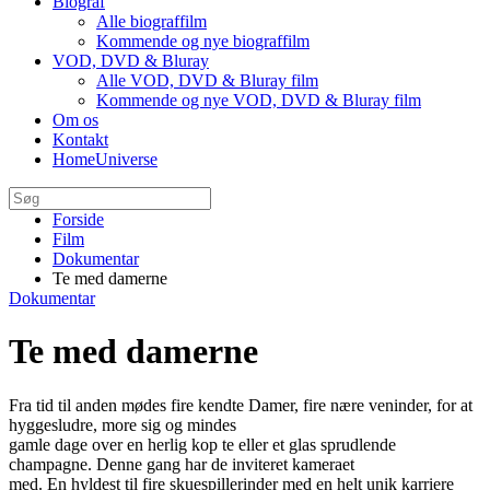
Biograf
Alle biograffilm
Kommende og nye biograffilm
VOD, DVD & Bluray
Alle VOD, DVD & Bluray film
Kommende og nye VOD, DVD & Bluray film
Om os
Kontakt
HomeUniverse
Forside
Film
Dokumentar
Te med damerne
Dokumentar
Te med damerne
Fra tid til anden mødes fire kendte Damer, fire nære veninder, for at
hyggesludre, more sig og mindes
gamle dage over en herlig kop te eller et glas sprudlende
champagne. Denne gang har de inviteret kameraet
med. En hyldest til fire skuespillerinder med en helt unik karriere