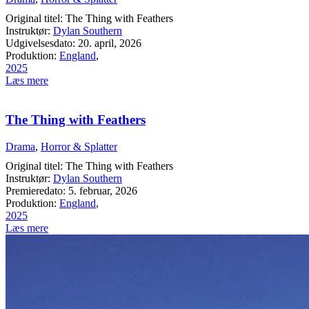
Original titel: The Thing with Feathers
Instruktør:
Dylan Southern
Udgivelsesdato: 20. april, 2026
Produktion:
England
,
2025
Læs mere
The Thing with Feathers
Drama
,
Horror & Splatter
Original titel: The Thing with Feathers
Instruktør:
Dylan Southern
Premieredato: 5. februar, 2026
Produktion:
England
,
2025
Læs mere