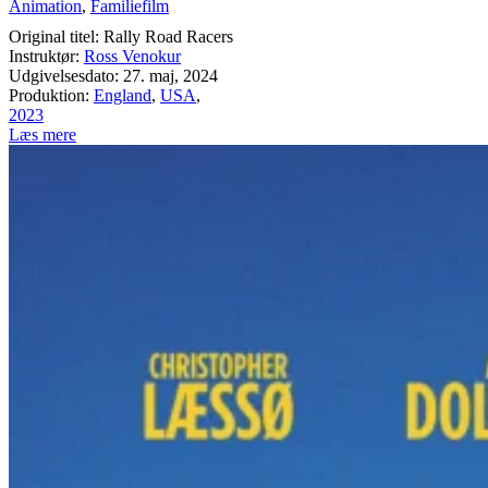
Animation
,
Familiefilm
Original titel: Rally Road Racers
Instruktør:
Ross Venokur
Udgivelsesdato: 27. maj, 2024
Produktion:
England
,
USA
,
2023
Læs mere