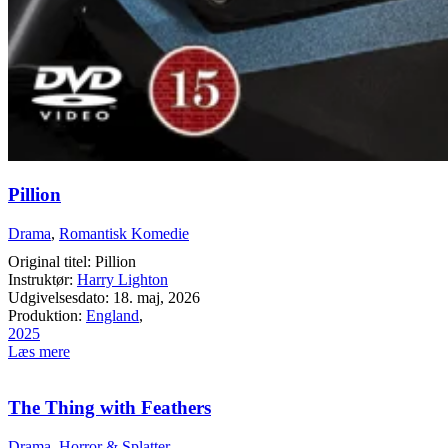
Pillion
Drama
,
Romantisk Komedie
Original titel: Pillion
Instruktør:
Harry Lighton
Udgivelsesdato: 18. maj, 2026
Produktion:
England
,
2025
Læs mere
The Thing with Feathers
Drama
,
Horror & Splatter