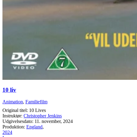
10 liv
Animation
,
Familiefilm
Original titel: 10 Lives
Instruktør:
Christopher Jenkins
Udgivelsesdato: 11. november, 2024
Produktion:
England
,
2024