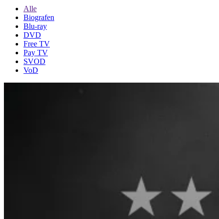
Alle
Biografen
Blu-ray
DVD
Free TV
Pay TV
SVOD
VoD