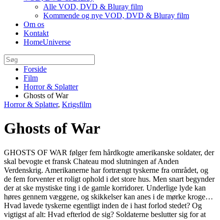
Alle VOD, DVD & Bluray film
Kommende og nye VOD, DVD & Bluray film
Om os
Kontakt
HomeUniverse
Forside
Film
Horror & Splatter
Ghosts of War
Horror & Splatter
,
Krigsfilm
Ghosts of War
GHOSTS OF WAR følger fem hårdkogte amerikanske soldater, der
skal bevogte et fransk Chateau mod slutningen af Anden
Verdenskrig. Amerikanerne har fortrængt tyskerne fra området, og
de fem forventer et roligt ophold i det store hus. Men snart begynder
der at ske mystiske ting i de gamle korridorer. Underlige lyde kan
høres gennem væggene, og skikkelser kan anes i de mørke kroge…
Hvad lavede tyskerne egentligt inden de i hast forlod stedet? Og
vigtigst af alt: Hvad efterlod de sig? Soldaterne beslutter sig for at