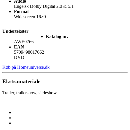
Audio
Engelsk Dolby Digital 2.0 & 5.1
Format
Widescreen 16×9
Undertekster
Katalog nr.
AWE0766
EAN
5709498017662
DVD
Køb på Homeuniverse.dk
Ekstramateriale
Trailer, trailershow, slideshow