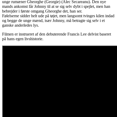
unge rumæner Gheorghe (Georgie) (Alec Secareanu). Den nye
mands ankomst får Johnny til at se sig selv dybt i spejlet, men han
bebrejder i første omgang Gheorghe det, han ser.
Følelserne sidder helt ude på tøjet, men langsomt tvinges kilen indad
og begge de unge mænd, især Johnny, må betragte sig selv i et
ganske anderledes lys.
Filmen er instrueret af den debuterende Francis Lee delvist baseret
på hans egen livshistorie.