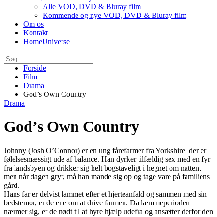
Alle VOD, DVD & Bluray film
Kommende og nye VOD, DVD & Bluray film
Om os
Kontakt
HomeUniverse
Forside
Film
Drama
God’s Own Country
Drama
God’s Own Country
Johnny (Josh O’Connor) er en ung fårefarmer fra Yorkshire, der er
følelsesmæssigt ude af balance. Han dyrker tilfældig sex med en fyr
fra landsbyen og drikker sig helt bogstaveligt i hegnet om natten,
men når dagen gryr, må han mande sig op og tage vare på familiens
gård.
Hans far er delvist lammet efter et hjerteanfald og sammen med sin
bedstemor, er de ene om at drive farmen. Da læmmeperioden
nærmer sig, er de nødt til at hyre hjælp udefra og ansætter derfor den