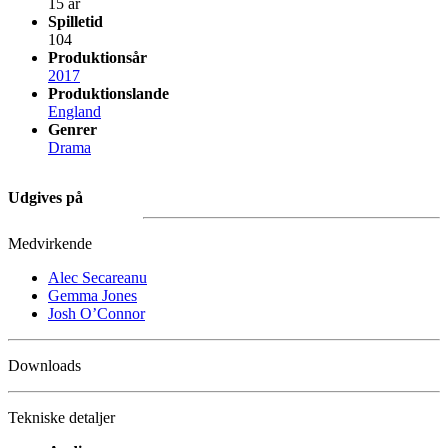
15 år
Spilletid
104
Produktionsår
2017
Produktionslande
England
Genrer
Drama
Udgives på
Medvirkende
Alec Secareanu
Gemma Jones
Josh O’Connor
Downloads
Tekniske detaljer