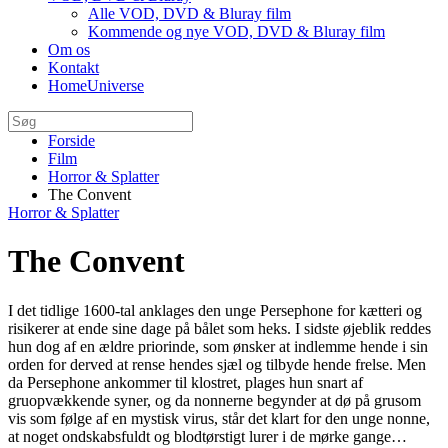
Alle VOD, DVD & Bluray film
Kommende og nye VOD, DVD & Bluray film
Om os
Kontakt
HomeUniverse
Forside
Film
Horror & Splatter
The Convent
Horror & Splatter
The Convent
I det tidlige 1600-tal anklages den unge Persephone for kætteri og
risikerer at ende sine dage på bålet som heks. I sidste øjeblik reddes
hun dog af en ældre priorinde, som ønsker at indlemme hende i sin
orden for derved at rense hendes sjæl og tilbyde hende frelse. Men
da Persephone ankommer til klostret, plages hun snart af
gruopvækkende syner, og da nonnerne begynder at dø på grusom
vis som følge af en mystisk virus, står det klart for den unge nonne,
at noget ondskabsfuldt og blodtørstigt lurer i de mørke gange…