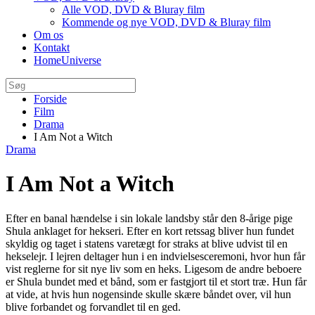
Alle VOD, DVD & Bluray film
Kommende og nye VOD, DVD & Bluray film
Om os
Kontakt
HomeUniverse
Forside
Film
Drama
I Am Not a Witch
Drama
I Am Not a Witch
Efter en banal hændelse i sin lokale landsby står den 8-årige pige
Shula anklaget for hekseri. Efter en kort retssag bliver hun fundet
skyldig og taget i statens varetægt for straks at blive udvist til en
hekselejr. I lejren deltager hun i en indvielsesceremoni, hvor hun får
vist reglerne for sit nye liv som en heks. Ligesom de andre beboere
er Shula bundet med et bånd, som er fastgjort til et stort træ. Hun får
at vide, at hvis hun nogensinde skulle skære båndet over, vil hun
blive forbandet og forvandlet til en ged.