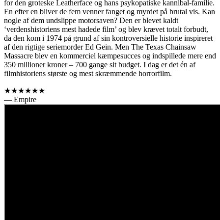
for den groteske Leatherface og hans psykopatiske kannibal-familie.
En efter en bliver de fem venner fanget og myrdet på brutal vis. Kan
nogle af dem undslippe motorsaven? Den er blevet kaldt
‘verdenshistoriens mest hadede film’ og blev krævet totalt forbudt,
da den kom i 1974 på grund af sin kontroversielle historie inspireret
af den rigtige seriemorder Ed Gein. Men The Texas Chainsaw
Massacre blev en kommerciel kæmpesucces og indspillede mere end
350 millioner kroner – 700 gange sit budget. I dag er det én af
filmhistoriens største og mest skræmmende horrorfilm.
★★★★★★
— Empire