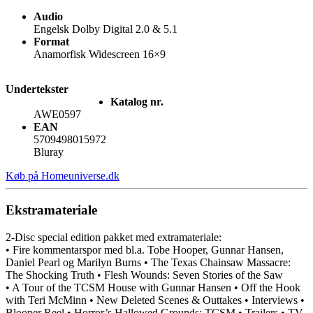
Audio
Engelsk Dolby Digital 2.0 & 5.1
Format
Anamorfisk Widescreen 16×9
Undertekster
Katalog nr.
AWE0597
EAN
5709498015972
Bluray
Køb på Homeuniverse.dk
Ekstramateriale
2-Disc special edition pakket med extramateriale:
• Fire kommentarspor med bl.a. Tobe Hooper, Gunnar Hansen,
Daniel Pearl og Marilyn Burns • The Texas Chainsaw Massacre:
The Shocking Truth • Flesh Wounds: Seven Stories of the Saw
• A Tour of the TCSM House with Gunnar Hansen • Off the Hook
with Teri McMinn • New Deleted Scenes & Outtakes • Interviews •
Blooper Reel • Horror’s Hallowed Grounds: TCSM • Trailers • TV-