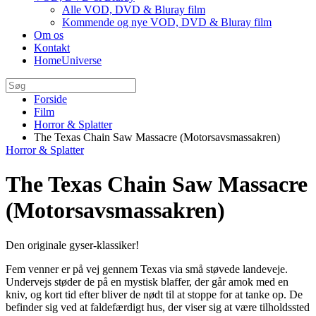
Alle VOD, DVD & Bluray film
Kommende og nye VOD, DVD & Bluray film
Om os
Kontakt
HomeUniverse
Forside
Film
Horror & Splatter
The Texas Chain Saw Massacre (Motorsavsmassakren)
Horror & Splatter
The Texas Chain Saw Massacre
(Motorsavsmassakren)
Den originale gyser-klassiker!
Fem venner er på vej gennem Texas via små støvede landeveje.
Undervejs støder de på en mystisk blaffer, der går amok med en
kniv, og kort tid efter bliver de nødt til at stoppe for at tanke op. De
befinder sig ved at faldefærdigt hus, der viser sig at være tilholdssted