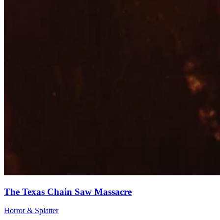
The Texas Chain Saw Massacre
Horror & Splatter