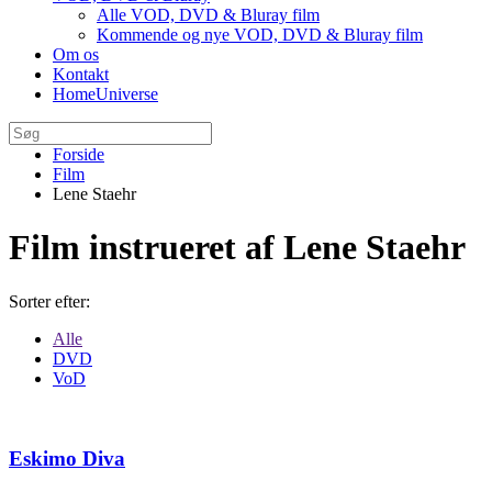
Alle VOD, DVD & Bluray film
Kommende og nye VOD, DVD & Bluray film
Om os
Kontakt
HomeUniverse
Forside
Film
Lene Staehr
Film instrueret af Lene Staehr
Sorter efter:
Alle
DVD
VoD
Eskimo Diva