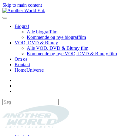
Skip to main content
Biograf
Alle biograffilm
Kommende og nye biograffilm
VOD, DVD & Bluray
Alle VOD, DVD & Bluray film
Kommende og nye VOD, DVD & Bluray film
Om os
Kontakt
HomeUniverse