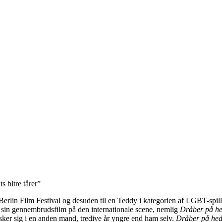
 bitre tårer”
erlin Film Festival og desuden til en Teddy i kategorien af LGBT-spillefilm
 sin gennembrudsfilm på den internationale scene, nemlig
Dråber på he
ker sig i en anden mand, tredive år yngre end ham selv.
Dråber på hed