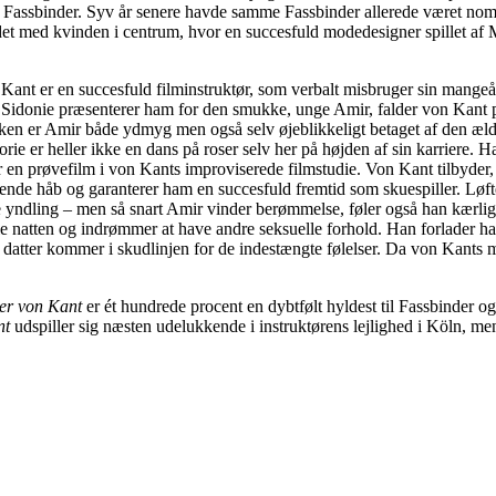
r Fassbinder. Syv år senere havde samme Fassbinder allerede været nomi
t med kvinden i centrum, hvor en succesfuld modedesigner spillet af Ma
Kant er en succesfuld filminstruktør, som verbalt misbruger sin mangeår
er Sidonie præsenterer ham for den smukke, unge Amir, falder von Kan
sækken er Amir både ydmyg men også selv øjeblikkeligt betaget af den æl
rie er heller ikke en dans på roser selv her på højden af sin karriere. H
r en prøvefilm i von Kants improviserede filmstudie. Von Kant tilbyder,
ammende håb og garanterer ham en succesfuld fremtid som skuespiller. Løf
dling – men så snart Amir vinder berømmelse, føler også han kærligh
hele natten og indrømmer at have andre seksuelle forhold. Han forlader
datter kommer i skudlinjen for de indestængte følelser. Da von Kants mor
er von Kant
er ét hundrede procent en dybtfølt hyldest til Fassbinder o
nt
udspiller sig næsten udelukkende i instruktørens lejlighed i Köln, men