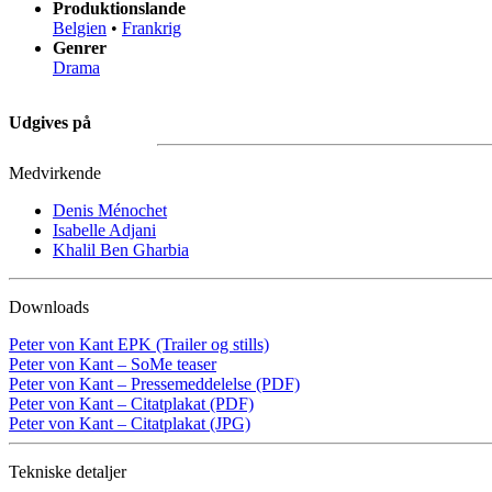
Produktionslande
Belgien
•
Frankrig
Genrer
Drama
Udgives på
Medvirkende
Denis Ménochet
Isabelle Adjani
Khalil Ben Gharbia
Downloads
Peter von Kant EPK (Trailer og stills)
Peter von Kant – SoMe teaser
Peter von Kant – Pressemeddelelse (PDF)
Peter von Kant – Citatplakat (PDF)
Peter von Kant – Citatplakat (JPG)
Tekniske detaljer