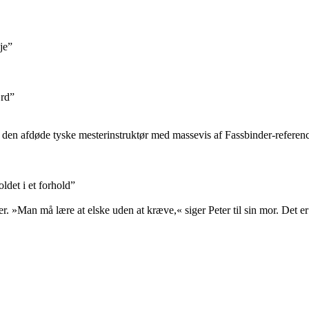
je”
ærd”
 den afdøde tyske mesterinstruktør med massevis af Fassbinder-referen
det i et forhold”
r. »Man må lære at elske uden at kræve,« siger Peter til sin mor. Det e