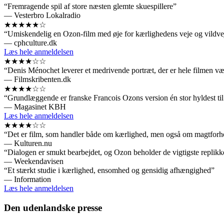
“Fremragende spil af store næsten glemte skuespillere”
— Vesterbro Lokalradio
★★★★★☆
“Umiskendelig en Ozon-film med øje for kærlighedens veje og vildve
— cphculture.dk
Læs hele anmeldelsen
★★★★☆☆
“Denis Ménochet leverer et medrivende portræt, der er hele filmen v
— Filmskribenten.dk
★★★★☆☆
“Grundlæggende er franske Francois Ozons version én stor hyldest til
— Magasinet KBH
Læs hele anmeldelsen
★★★★☆☆
“Det er film, som handler både om kærlighed, men også om magtforhol
— Kulturen.nu
“Dialogen er smukt bearbejdet, og Ozon beholder de vigtigste replikke
— Weekendavisen
“Et stærkt studie i kærlighed, ensomhed og gensidig afhængighed”
— Information
Læs hele anmeldelsen
Den udenlandske presse