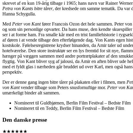
skrevet af en kun 19-årig tilbage i 1965; hans navn var Rainer Werne
Petra von Kants bitre tårer
, der kredsede om samme tematik. Da var de
Hanna Schygulla.
Med
Peter von Kant
fører Francois Ozon det hele sammen. Peter von 
og som sin personlige opvarter. Da hans muse, den kendte skuespill
ser i at forme ham. Fra smalle kår med en trist familiehistorie i ryg
af døren i at vende tilbage den efterfølgende dag. Von Kants egen histo
kostskole. Følelsesregistrene krydser hinanden, da Amir taler ud unde
hotelværelse. Den store instruktør ser en lys fremtid for sit nye, fl
hænger på væggen sammen med andre portrætplakater af den smukke yn
flygtig. Von Kant bliver syg af jalousi, da Amir en aften bliver ude 
med et fyldt glas i nærheden går bruddet ud over Karl, men også hans 
perspektiv.
Der er denne gang ingen bitre tårer på plakaten eller i filmen, men
Pet
von Kant
vender tilbage som Peters snusfornuftige mor.
Peter von Ka
umærkeligt binder alt sammen.
Nomineret til Guldbjørnen, Berlin Film Festival – Bedste Film
Nomineret til en Teddy, Berlin Film Festival – Bedste Film
Den danske presse
★★★★★★