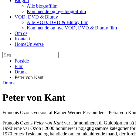
Biograf
Alle biograffilm
Kommende og nye biograffilm
VOD, DVD & Bluray
Alle VOD, DVD & Bluray film
Kommende og nye VOD, DVD & Bluray film
Om os
Kontakt
HomeUniverse
Forside
Film
Drama
Peter von Kant
Drama
Peter von Kant
Francois Ozons version af Rainer Werner Fassbinders “Petra von Kants
Francois Ozons
Peter von Kant
var i år nomineret til Guldbjørnen på B
1990’erne var Ozon i 2000 nomineret i nøjagtig samme kategorier for
1970’ernes Tyskland og handlede om en midaldrende mand, der forels