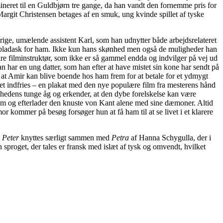
neret til en Guldbjørn tre gange, da han vandt den fornemme pris for
rgit Christensen betages af en smuk, ung kvinde spillet af tyske
ige, umælende assistent Karl, som han udnytter både arbejdsrelateret
t pladask for ham. Ikke kun hans skønhed men også de muligheder han
dre filminstruktør, som ikke er så gammel endda og indvilger på vej ud
an har en ung datter, som han efter at have mistet sin kone har sendt på
 at Amir kan blive boende hos ham frem for at betale for et ydmygt
tet indfries – en plakat med den nye populære film fra mesterens hånd
edens tunge åg og erkender, at den dybe forelskelse kan være
 ham og efterlader den knuste von Kant alene med sine dæmoner. Altid
 kommer på besøg forsøger hun at få ham til at se livet i et klarere
g
Peter
knyttes særligt sammen med
Petra
af Hanna Schygulla, der i
 sproget, der tales er fransk med islæt af tysk og omvendt, hvilket