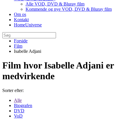
Alle VOD, DVD & Bluray film
Kommende og nye VOD, DVD & Bluray film
Om os
Kontakt
HomeUniverse
Forside
Film
Isabelle Adjani
Film hvor Isabelle Adjani er
medvirkende
Sorter efter:
Alle
Biografen
DVD
VoD