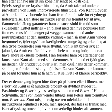
han efter at have mistet sin kone har sendt på kostskole.
Følelsesregistrene krydser hinanden, da Amir taler ud under en
prøvefilm i von Kants improviserede filmstudie. Von Kant tilbyder,
at Amir kan blive boende hos ham frem for at betale for et ydmygt
hotelværelse. Den store instruktør ser en lys fremtid for sit nye,
flammende håb og garanterer ham en succesfuld fremtid som
skuespiller. Løftet indfries – en plakat med den nye populære film
fra mesterens hånd hænger på væggen sammen med andre
portrætplakater af den smukke yndling – men så snart Amir vinder
berømmelse, føler også han kærlighedens tunge åg og erkender, at
den dybe forelskelse kan være flygtig. Von Kant bliver syg af
jalousi, da Amir en aften bliver ude hele natten og indrømmer at
have andre seksuelle forhold. Han forlader ham og efterlader den
knuste von Kant alene med sine dæmoner. Altid med et fyldt glas i
nærheden går bruddet ud over Karl, men også hans datter kommer i
skudlinjen for de indestængte følelser. Da von Kants mor kommer
på besøg forsøger hun at få ham til at se livet i et klarere perspektiv.
Der er denne gang ingen bitre tårer på plakaten eller i filmen, men
Peter von Kant
er ét hundrede procent en dybtfølt hyldest til
Fassbinder og
Peter
knyttes særligt sammen med
Petra
af Hanna
Schygulla, der i
von Kant
vender tilbage som Peters snusfornuftige
mor.
Peter von Kant
udspiller sig næsten udelukkende i
instruktørens lejlighed i Köln, men sproget, der tales er fransk med
islæt af tysk og omvendt, hvilket umærkeligt binder alt sammen.