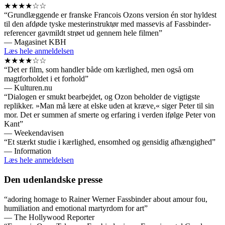
★★★★☆☆
“Grundlæggende er franske Francois Ozons version én stor hyldest
til den afdøde tyske mesterinstruktør med massevis af Fassbinder-
referencer gavmildt strøet ud gennem hele filmen”
— Magasinet KBH
Læs hele anmeldelsen
★★★★☆☆
“Det er film, som handler både om kærlighed, men også om
magtforholdet i et forhold”
— Kulturen.nu
“Dialogen er smukt bearbejdet, og Ozon beholder de vigtigste
replikker. »Man må lære at elske uden at kræve,« siger Peter til sin
mor. Det er summen af smerte og erfaring i verden ifølge Peter von
Kant”
— Weekendavisen
“Et stærkt studie i kærlighed, ensomhed og gensidig afhængighed”
— Information
Læs hele anmeldelsen
Den udenlandske presse
“adoring homage to Rainer Werner Fassbinder about amour fou,
humiliation and emotional martyrdom for art”
— The Hollywood Reporter