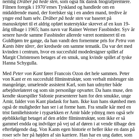
nemlig
Dråber på hede sten
, som også fik dansk biografpremiere.
Filmen foregik i 1970’ernes Tyskland og handlede om en
midaldrende mand, der forelsker sig i en anden mand, tredive år
yngre end ham selv.
Dråber på hede sten
var baseret på
manuskriptet til et aldrig opført teaterstykke skrevet af en kun 19-
årig tilbage i 1965; hans navn var Rainer Werner Fassbinder. Syv år
senere havde samme Fassbinder allerede været nomineret til en
Guldbjørn tre gange, da han vandt den fornemme pris for
Petra von
Kants bitre tårer
, der kredsede om samme tematik. Da var det med
kvinden i centrum, hvor en succesfuld modedesigner spillet af
Margit Christensen betages af en smuk, ung kvinde spillet af tyske
Hanna Schygulla.
Med
Peter von Kant
fører Francois Ozon det hele sammen. Peter
von Kant er en succesfuld filminstruktør, som verbalt misbruger sin
mangeårige, umælende assistent Karl, som han udnytter både
arbejdsrelateret og som sin personlige opvarter. Da hans muse, den
kendte skuespiller Sidonie præsenterer ham for den smukke, unge
Amir, falder von Kant pladask for ham. Ikke kun hans skønhed men
også de muligheder han ser i at forme ham. Fra smalle kår med en
trist familiehistorie i rygsækken er Amir både ydmyg men også selv
øjeblikkeligt betaget af den ældre filminstruktør, som ikke er så
gammel endda og indvilger på vej ud af døren i at vende tilbage den
efterfølgende dag. Von Kants egen historie er heller ikke en dans på
roser selv her på højden af sin karriere. Han har en ung datter, som