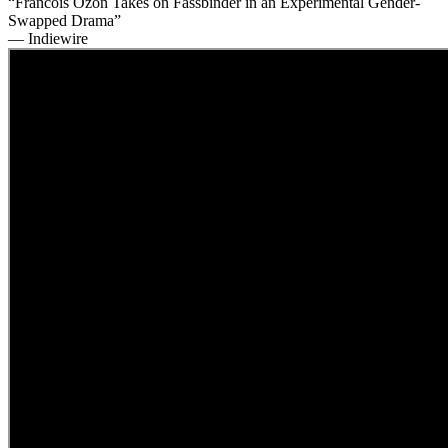
“Francois Ozon Takes on Fassbinder in an Experimental Gender-
Swapped Drama”
— Indiewire