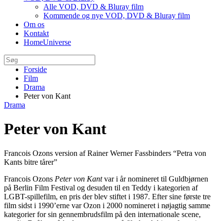
Alle VOD, DVD & Bluray film
Kommende og nye VOD, DVD & Bluray film
Om os
Kontakt
HomeUniverse
Forside
Film
Drama
Peter von Kant
Drama
Peter von Kant
Francois Ozons version af Rainer Werner Fassbinders “Petra von
Kants bitre tårer”
Francois Ozons
Peter von Kant
var i år nomineret til Guldbjørnen
på Berlin Film Festival og desuden til en Teddy i kategorien af
LGBT-spillefilm, en pris der blev stiftet i 1987. Efter sine første tre
film sidst i 1990’erne var Ozon i 2000 nomineret i nøjagtig samme
kategorier for sin gennembrudsfilm på den internationale scene,