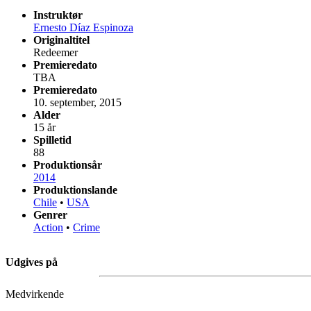
Instruktør
Ernesto Díaz Espinoza
Originaltitel
Redeemer
Premieredato
TBA
Premieredato
10. september, 2015
Alder
15 år
Spilletid
88
Produktionsår
2014
Produktionslande
Chile
•
USA
Genrer
Action
•
Crime
Udgives på
Medvirkende