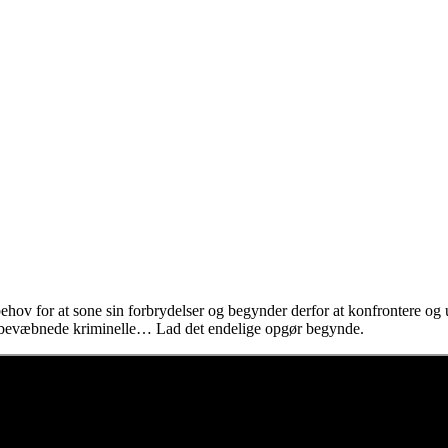
 behov for at sone sin forbrydelser og begynder derfor at konfrontere o
ngtbevæbnede kriminelle… Lad det endelige opgør begynde.