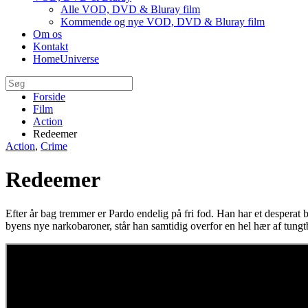
Alle VOD, DVD & Bluray film
Kommende og nye VOD, DVD & Bluray film
Om os
Kontakt
HomeUniverse
Forside
Film
Action
Redeemer
Action
,
Crime
Redeemer
Efter år bag tremmer er Pardo endelig på fri fod. Han har et desperat
byens nye narkobaroner, står han samtidig overfor en hel hær af tu