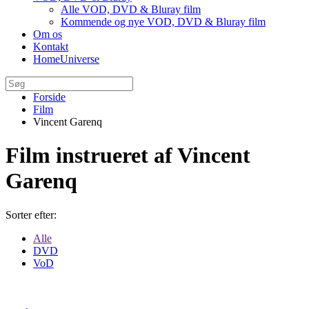
Alle VOD, DVD & Bluray film
Kommende og nye VOD, DVD & Bluray film
Om os
Kontakt
HomeUniverse
Forside
Film
Vincent Garenq
Film instrueret af Vincent
Garenq
Sorter efter:
Alle
DVD
VoD