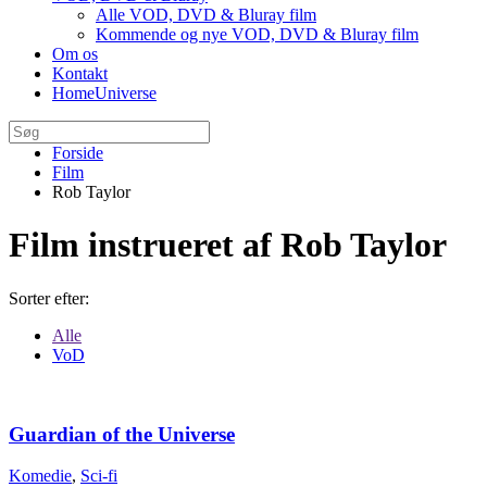
Alle VOD, DVD & Bluray film
Kommende og nye VOD, DVD & Bluray film
Om os
Kontakt
HomeUniverse
Forside
Film
Rob Taylor
Film instrueret af Rob Taylor
Sorter efter:
Alle
VoD
Guardian of the Universe
Komedie
,
Sci-fi