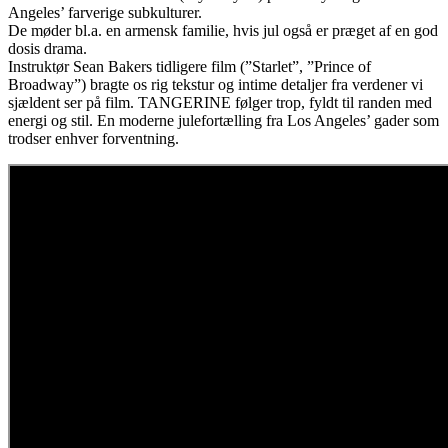
Angeles’ farverige subkulturer.
De møder bl.a. en armensk familie, hvis jul også er præget af en god
dosis drama.
Instruktør Sean Bakers tidligere film (”Starlet”, ”Prince of
Broadway”) bragte os rig tekstur og intime detaljer fra verdener vi
sjældent ser på film. TANGERINE følger trop, fyldt til randen med
energi og stil. En moderne julefortælling fra Los Angeles’ gader som
trodser enhver forventning.