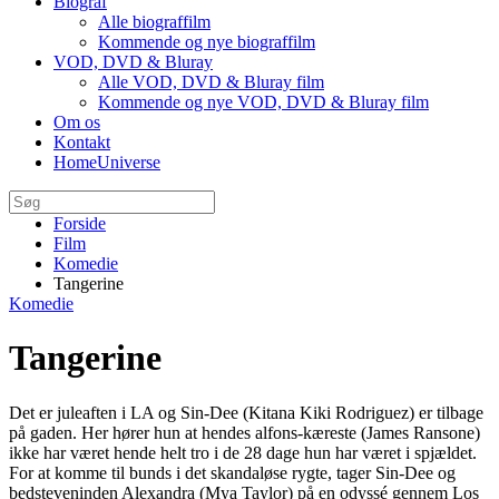
Biograf
Alle biograffilm
Kommende og nye biograffilm
VOD, DVD & Bluray
Alle VOD, DVD & Bluray film
Kommende og nye VOD, DVD & Bluray film
Om os
Kontakt
HomeUniverse
Forside
Film
Komedie
Tangerine
Komedie
Tangerine
Det er juleaften i LA og Sin-Dee (Kitana Kiki Rodriguez) er tilbage
på gaden. Her hører hun at hendes alfons-kæreste (James Ransone)
ikke har været hende helt tro i de 28 dage hun har været i spjældet.
For at komme til bunds i det skandaløse rygte, tager Sin-Dee og
bedsteveninden Alexandra (Mya Taylor) på en odyssé gennem Los