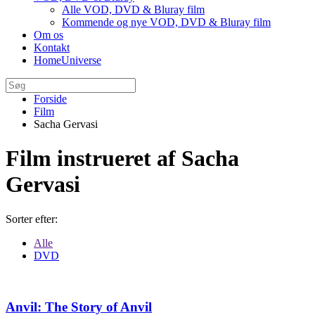
Alle VOD, DVD & Bluray film
Kommende og nye VOD, DVD & Bluray film
Om os
Kontakt
HomeUniverse
Forside
Film
Sacha Gervasi
Film instrueret af Sacha
Gervasi
Sorter efter:
Alle
DVD
Anvil: The Story of Anvil