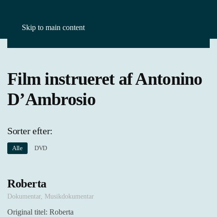
Skip to main content
Forside
Film
Antonino D'Ambrosio
Film instrueret af Antonino
D’Ambrosio
Sorter efter:
Alle
DVD
Roberta
Dokumentar
,
Musikdokumentar
Original titel: Roberta