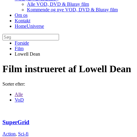
Alle VOD, DVD & Bluray film
Kommende og nye VOD, DVD & Bluray film
Om os
Kontakt
HomeUniverse
Forside
Film
Lowell Dean
Film instrueret af Lowell Dean
Sorter efter:
Alle
VoD
SuperGrid
Action
,
Sci-fi