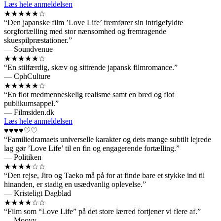
Læs hele anmeldelsen
★★★★★☆
“Den japanske film ’Love Life’ fremfører sin intrigefyldte
sorgfortælling med stor nænsomhed og fremragende
skuespilpræstationer.”
— Soundvenue
★★★★★☆
“En stilfærdig, skæv og sittrende japansk filmromance.”
— CphCulture
★★★★★☆
“En flot medmenneskelig realisme samt en bred og flot
publikumsappel.”
— Filmsiden.dk
Læs hele anmeldelsen
♥♥♥♥♡♡
“Familiedramaets universelle karakter og dets mange subtilt lejrede
lag gør ’Love Life’ til en fin og engagerende fortælling.”
— Politiken
★★★★☆☆
“Den rejse, Jiro og Taeko må på for at finde bare et stykke ind til
hinanden, er stadig en usædvanlig oplevelse.”
— Kristeligt Dagblad
★★★★☆☆
“Film som “Love Life” på det store lærred fortjener vi flere af.”
— Moovy