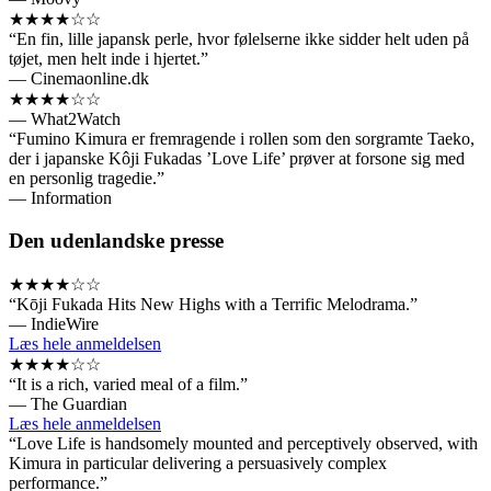
★★★★☆☆
“En fin, lille japansk perle, hvor følelserne ikke sidder helt uden på
tøjet, men helt inde i hjertet.”
— Cinemaonline.dk
★★★★☆☆
— What2Watch
“Fumino Kimura er fremragende i rollen som den sorgramte Taeko,
der i japanske Kôji Fukadas ’Love Life’ prøver at forsone sig med
en personlig tragedie.”
— Information
Den udenlandske presse
★★★★☆☆
“Kōji Fukada Hits New Highs with a Terrific Melodrama.”
— IndieWire
Læs hele anmeldelsen
★★★★☆☆
“It is a rich, varied meal of a film.”
— The Guardian
Læs hele anmeldelsen
“Love Life is handsomely mounted and perceptively observed, with
Kimura in particular delivering a persuasively complex
performance.”