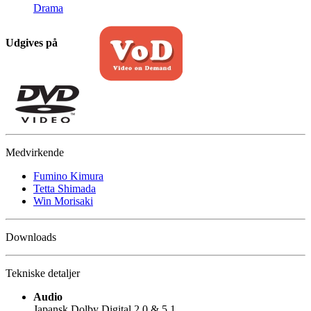
Drama
Udgives på
Medvirkende
Fumino Kimura
Tetta Shimada
Win Morisaki
Downloads
Tekniske detaljer
Audio
Japansk Dolby Digital 2.0 & 5.1