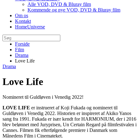
Alle VOD, DVD & Bluray film
Kommende og nye VOD, DVD & Bluray film
Om os
Kontakt
HomeUniverse
Forside
Film
Drama
Love Life
Drama
Love Life
Nomineret til Guldløven i Venedig 2022!
LOVE LIFE
er instrueret af Koji Fukada og nomineret til
Guldløven i Venedig 2022. Historien er inspireret af Akiko Yanos
sang fra 1991. Fukada er især kendt for HARMONIUM, der i 2016
blev belønnet med Juryprisen, Un Certain Regard på filmfestivalen i
Cannes. Filmen fik efterfølgende premiere i Danmark som
Månedens Film i Cinemateket.