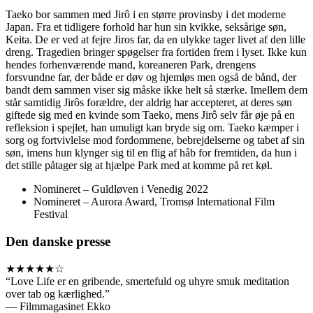
Taeko bor sammen med Jirô i en større provinsby i det moderne
Japan. Fra et tidligere forhold har hun sin kvikke, seksårige søn,
Keita. De er ved at fejre Jiros far, da en ulykke tager livet af den lille
dreng. Tragedien bringer spøgelser fra fortiden frem i lyset. Ikke kun
hendes forhenværende mand, koreaneren Park, drengens
forsvundne far, der både er døv og hjemløs men også de bånd, der
bandt dem sammen viser sig måske ikke helt så stærke. Imellem dem
står samtidig Jirôs forældre, der aldrig har accepteret, at deres søn
giftede sig med en kvinde som Taeko, mens Jirô selv får øje på en
refleksion i spejlet, han umuligt kan bryde sig om. Taeko kæmper i
sorg og fortvivlelse mod fordommene, bebrejdelserne og tabet af sin
søn, imens hun klynger sig til en flig af håb for fremtiden, da hun i
det stille påtager sig at hjælpe Park med at komme på ret køl.
Nomineret – Guldløven i Venedig 2022
Nomineret – Aurora Award, Tromsø International Film
Festival
Den danske presse
★★★★★☆
“Love Life er en gribende, smertefuld og uhyre smuk meditation
over tab og kærlighed.”
— Filmmagasinet Ekko