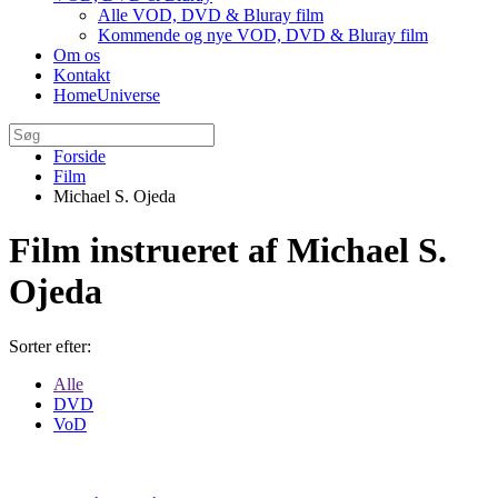
Alle VOD, DVD & Bluray film
Kommende og nye VOD, DVD & Bluray film
Om os
Kontakt
HomeUniverse
Forside
Film
Michael S. Ojeda
Film instrueret af Michael S.
Ojeda
Sorter efter:
Alle
DVD
VoD