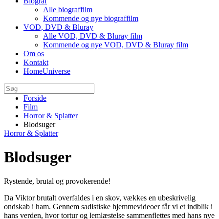
Biograf
Alle biograffilm
Kommende og nye biograffilm
VOD, DVD & Bluray
Alle VOD, DVD & Bluray film
Kommende og nye VOD, DVD & Bluray film
Om os
Kontakt
HomeUniverse
Forside
Film
Horror & Splatter
Blodsuger
Horror & Splatter
Blodsuger
Rystende, brutal og provokerende!
Da Viktor brutalt overfaldes i en skov, vækkes en ubeskrivelig
ondskab i ham. Gennem sadistiske hjemmevideoer får vi et indblik i
hans verden, hvor tortur og lemlæstelse sammenflettes med hans nye