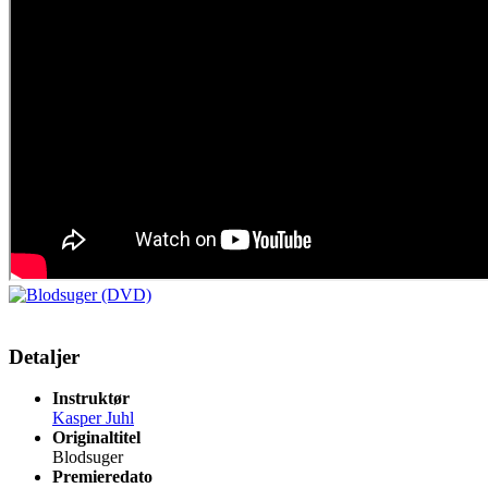
Detaljer
Instruktør
Kasper Juhl
Originaltitel
Blodsuger
Premieredato