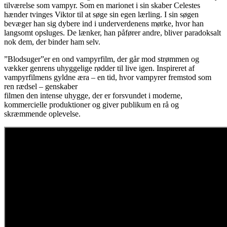
tilværelse som vampyr. Som en marionet i sin skaber Celestes
hænder tvinges Viktor til at søge sin egen lærling. I sin søgen
bevæger han sig dybere ind i underverdenens mørke, hvor han
langsomt opsluges. De lænker, han påfører andre, bliver paradoksalt
nok dem, der binder ham selv.
”Blodsuger”er en ond vampyrfilm, der går mod strømmen og
vækker genrens uhyggelige rødder til live igen. Inspireret af
vampyrfilmens gyldne æra – en tid, hvor vampyrer fremstod som
ren rædsel – genskaber
filmen den intense uhygge, der er forsvundet i moderne,
kommercielle produktioner og giver publikum en rå og
skræmmende oplevelse.