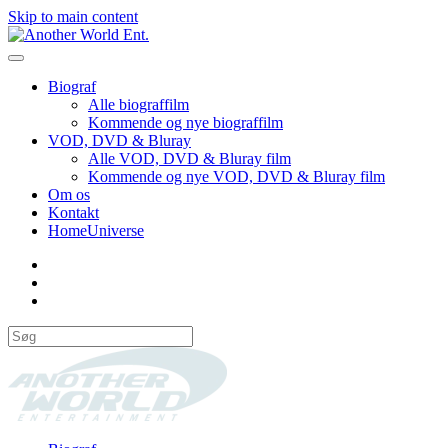
Skip to main content
Biograf
Alle biograffilm
Kommende og nye biograffilm
VOD, DVD & Bluray
Alle VOD, DVD & Bluray film
Kommende og nye VOD, DVD & Bluray film
Om os
Kontakt
HomeUniverse