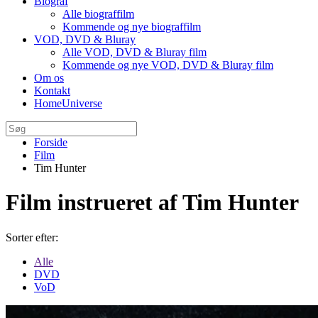
Biograf
Alle biograffilm
Kommende og nye biograffilm
VOD, DVD & Bluray
Alle VOD, DVD & Bluray film
Kommende og nye VOD, DVD & Bluray film
Om os
Kontakt
HomeUniverse
Forside
Film
Tim Hunter
Film instrueret af Tim Hunter
Sorter efter:
Alle
DVD
VoD