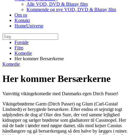
Alle VOD, DVD & Bluray film
Kommende og nye VOD, DVD & Bluray film
Om os
Kontakt
HomeUniverse
Forside
Film
Komedie
Her kommer Bersærkerne
Komedie
Her kommer Bersærkerne
Vanvittig vikingekomedie med Danmarks egen Dirch Passer!
Vikingebrødrene Garm (Dirch Passer) og Glum (Carl-Gustaf
Lindstedt) er berygtede bersærkere. Efter endnu et sejrsrigt togt
udplyndres de dog af Olav den Sure, der ved samme lejlighed
kidnapper og sælger brødrene som gladiatorer til Cassinopel. Her
må de bade i tønder med nøgne damer, slås mod kejser Cassius
håndlangere og gå bersærkergang så den halve by lægges i ruiner.