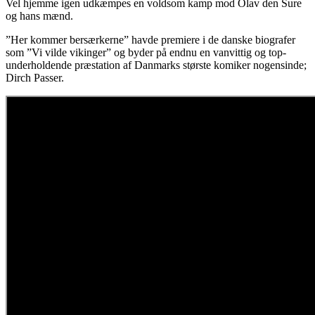
Vel hjemme igen udkæmpes en voldsom kamp mod Olav den Sure
og hans mænd.
”Her kommer bersærkerne” havde premiere i de danske biografer
som ”Vi vilde vikinger” og byder på endnu en vanvittig og top-
underholdende præstation af Danmarks største komiker nogensinde;
Dirch Passer.