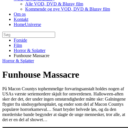
Alle VOD, DVD & Bluray film
Kommende og nye VOD, DVD & Bluray film
Om os
Kontakt
HomeUniverse
Forside
Film
Horror & Splatter
Funhouse Massacre
Horror & Splatter
Funhouse Massacre
På Macon Countys tophemmelige forvaringsanstalt holdes nogen af
USAs værste seriemordere skjult for omverdenen. Halloween-aften
sker der det, der under ingen omstændigheder måtte ske: Galningene
flygter fra sindssygehospitalet, og ender som del af Macon Countys
populære horrorkarneval… Snart bryder helvede løs, og da den
morderiske bande begynder at slagte de unge mennesker, tror alle, at
det er en del af showet…