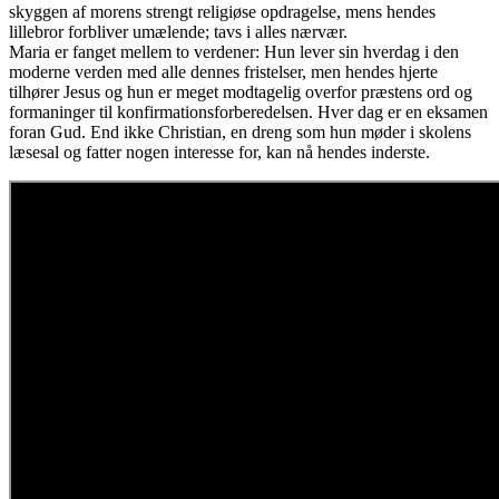
skyggen af morens strengt religiøse opdragelse, mens hendes
lillebror forbliver umælende; tavs i alles nærvær.
Maria er fanget mellem to verdener: Hun lever sin hverdag i den
moderne verden med alle dennes fristelser, men hendes hjerte
tilhører Jesus og hun er meget modtagelig overfor præstens ord og
formaninger til konfirmationsforberedelsen. Hver dag er en eksamen
foran Gud. End ikke Christian, en dreng som hun møder i skolens
læsesal og fatter nogen interesse for, kan nå hendes inderste.