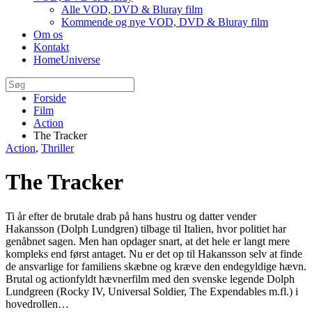
Alle VOD, DVD & Bluray film
Kommende og nye VOD, DVD & Bluray film
Om os
Kontakt
HomeUniverse
Forside
Film
Action
The Tracker
Action
,
Thriller
The Tracker
Ti år efter de brutale drab på hans hustru og datter vender
Hakansson (Dolph Lundgren) tilbage til Italien, hvor politiet har
genåbnet sagen. Men han opdager snart, at det hele er langt mere
kompleks end først antaget. Nu er det op til Hakansson selv at finde
de ansvarlige for familiens skæbne og kræve den endegyldige hævn.
Brutal og actionfyldt hævnerfilm med den svenske legende Dolph
Lundgreen (Rocky IV, Universal Soldier, The Expendables m.fl.) i
hovedrollen…