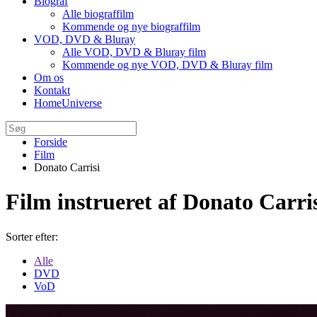
Biograf
Alle biograffilm
Kommende og nye biograffilm
VOD, DVD & Bluray
Alle VOD, DVD & Bluray film
Kommende og nye VOD, DVD & Bluray film
Om os
Kontakt
HomeUniverse
Forside
Film
Donato Carrisi
Film instrueret af Donato Carri
Sorter efter:
Alle
DVD
VoD