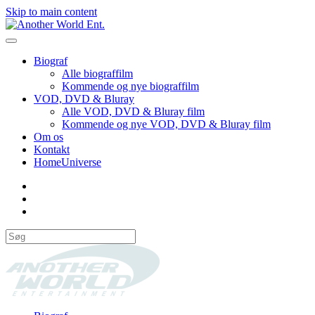
Skip to main content
Biograf
Alle biograffilm
Kommende og nye biograffilm
VOD, DVD & Bluray
Alle VOD, DVD & Bluray film
Kommende og nye VOD, DVD & Bluray film
Om os
Kontakt
HomeUniverse