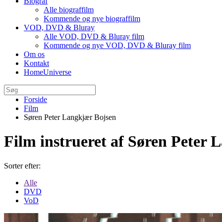
Biograf
Alle biograffilm
Kommende og nye biograffilm
VOD, DVD & Bluray
Alle VOD, DVD & Bluray film
Kommende og nye VOD, DVD & Bluray film
Om os
Kontakt
HomeUniverse
Forside
Film
Søren Peter Langkjær Bojsen
Film instrueret af Søren Peter
Sorter efter:
Alle
DVD
VoD