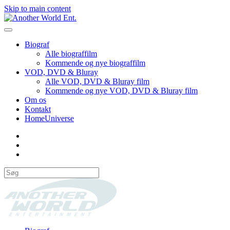
Skip to main content
Biograf
Alle biograffilm
Kommende og nye biograffilm
VOD, DVD & Bluray
Alle VOD, DVD & Bluray film
Kommende og nye VOD, DVD & Bluray film
Om os
Kontakt
HomeUniverse