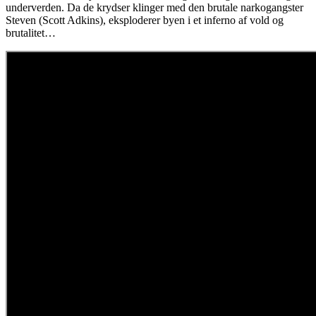
underverden. Da de krydser klinger med den brutale narkogangster
Steven (Scott Adkins), eksploderer byen i et inferno af vold og
brutalitet…