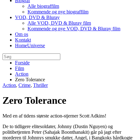
Biograf
Alle biograffilm
Kommende og nye biograffilm
VOD, DVD & Bluray
Alle VOD, DVD & Bluray film
Kommende og nye VOD, DVD & Bluray film
Om os
Kontakt
HomeUniverse
Forside
Film
Action
Zero Tolerance
Action
,
Crime
,
Thriller
Zero Tolerance
Med en af tidens største action-stjerner Scott Adkins!
De to tidligere elitesoldater, Johnny (Dustin Nguyen) og
politibetjenten Peter (Sahajak Boonthanakit) går på jagt efter
morderen til Johnnys smukke datter, Angel, i Bangkoks hårdkogte