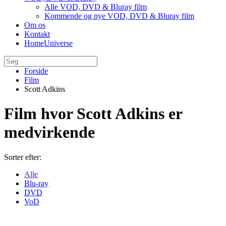
Alle VOD, DVD & Bluray film
Kommende og nye VOD, DVD & Bluray film
Om os
Kontakt
HomeUniverse
Forside
Film
Scott Adkins
Film hvor Scott Adkins er
medvirkende
Sorter efter:
Alle
Blu-ray
DVD
VoD