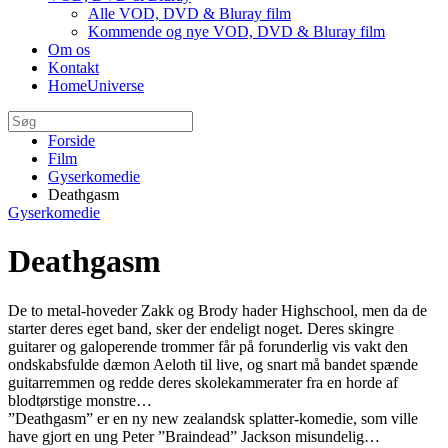
Alle VOD, DVD & Bluray film
Kommende og nye VOD, DVD & Bluray film
Om os
Kontakt
HomeUniverse
Forside
Film
Gyserkomedie
Deathgasm
Gyserkomedie
Deathgasm
De to metal-hoveder Zakk og Brody hader Highschool, men da de
starter deres eget band, sker der endeligt noget. Deres skingre
guitarer og galoperende trommer får på forunderlig vis vakt den
ondskabsfulde dæmon Aeloth til live, og snart må bandet spænde
guitarremmen og redde deres skolekammerater fra en horde af
blodtørstige monstre…
”Deathgasm” er en ny new zealandsk splatter-komedie, som ville
have gjort en ung Peter ”Braindead” Jackson misundelig…