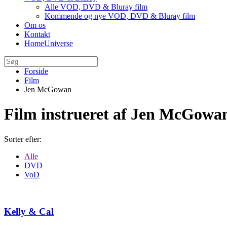
Alle VOD, DVD & Bluray film
Kommende og nye VOD, DVD & Bluray film
Om os
Kontakt
HomeUniverse
Forside
Film
Jen McGowan
Film instrueret af Jen McGowa
Sorter efter:
Alle
DVD
VoD
Kelly & Cal