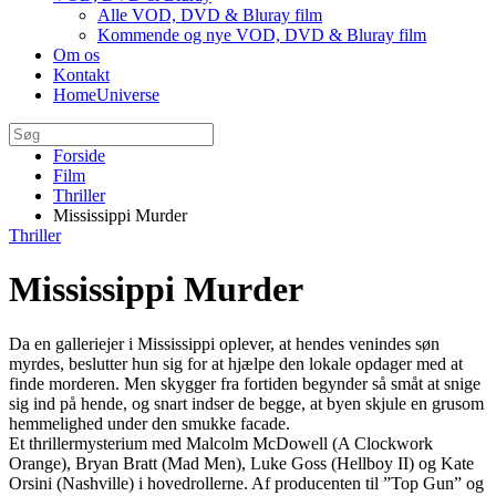
Alle VOD, DVD & Bluray film
Kommende og nye VOD, DVD & Bluray film
Om os
Kontakt
HomeUniverse
Forside
Film
Thriller
Mississippi Murder
Thriller
Mississippi Murder
Da en galleriejer i Mississippi oplever, at hendes venindes søn
myrdes, beslutter hun sig for at hjælpe den lokale opdager med at
finde morderen. Men skygger fra fortiden begynder så småt at snige
sig ind på hende, og snart indser de begge, at byen skjule en grusom
hemmelighed under den smukke facade.
Et thrillermysterium med Malcolm McDowell (A Clockwork
Orange), Bryan Bratt (Mad Men), Luke Goss (Hellboy II) og Kate
Orsini (Nashville) i hovedrollerne. Af producenten til ”Top Gun” og