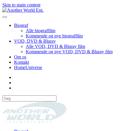
Skip to main content
Biograf
Alle biograffilm
Kommende og nye biograffilm
VOD, DVD & Bluray
Alle VOD, DVD & Bluray film
Kommende og nye VOD, DVD & Bluray film
Om os
Kontakt
HomeUniverse