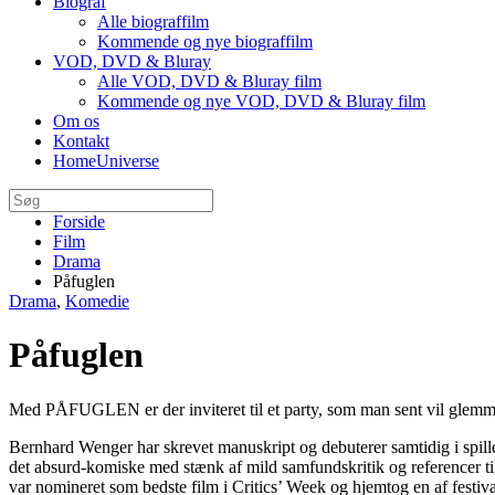
Biograf
Alle biograffilm
Kommende og nye biograffilm
VOD, DVD & Bluray
Alle VOD, DVD & Bluray film
Kommende og nye VOD, DVD & Bluray film
Om os
Kontakt
HomeUniverse
Forside
Film
Drama
Påfuglen
Drama
,
Komedie
Påfuglen
Med PÅFUGLEN er der inviteret til et party, som man sent vil glemm
Bernhard Wenger har skrevet manuskript og debuterer samtidig i spill
det absurd-komiske med stænk af mild samfundskritik og referencer 
var nomineret som bedste film i Critics’ Week og hjemtog en af festiva