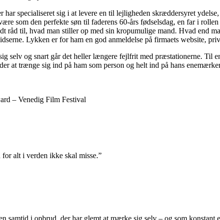
pecialiseret sig i at levere en til lejligheden skræddersyret ydelse,
være som den perfekte søn til faderens 60-års fødselsdag, en far i rolle
godt råd til, hvad man stiller op med sin kropumulige mand. Hvad end man
rspidserne. Lykken er for ham en god anmeldelse på firmaets website, pri
g selv og snart går det heller længere fejlfrit med præstationerne. Til 
nder at trænge sig ind på ham som person og helt ind på hans enemærker o
rd – Venedig Film Festival
r alt i verden ikke skal misse.”
a en samtid i opbrud, der har glemt at mærke sig selv – og som konstant 