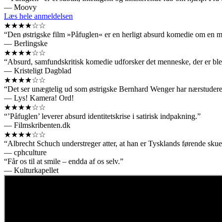
— Moovy
Læs hele anmeldelsen
★★★★☆☆
“Den østrigske film »Påfuglen« er en herligt absurd komedie om en ma
— Berlingske
★★★★☆☆
“Absurd, samfundskritisk komedie udforsker det menneske, der er blevet s
— Kristeligt Dagblad
★★★★☆☆
“Det ser unægtelig ud som østrigske Bernhard Wenger har nærstuderet
— Lys! Kamera! Ord!
★★★★☆☆
“’Påfuglen’ leverer absurd identitetskrise i satirisk indpakning.”
— Filmskribenten.dk
★★★★☆☆
“Albrecht Schuch understreger atter, at han er Tysklands førende skues
— cphculture
“Får os til at smile – endda af os selv.”
— Kulturkapellet