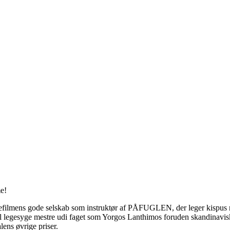
e!
efilmens gode selskab som instruktør af PÅFUGLEN, der leger kispus me
til legesyge mestre udi faget som Yorgos Lanthimos foruden skandinav
lens øvrige priser.