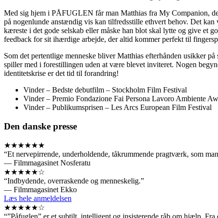
Med sig hjem i PÅFUGLEN får man Matthias fra My Companion, der har s
på nogenlunde anstændig vis kan tilfredsstille ethvert behov. Det kan 
kæreste i det gode selskab eller måske han blot skal lytte og give et 
feedback for sit ihærdige arbejde, der altid kommer perfekt til finge
Som det pertentlige menneske bliver Matthias efterhånden usikker på si
spiller med i forestillingen uden at være blevet inviteret. Nogen begy
identitetskrise er det tid til forandring!
Vinder – Bedste debutfilm – Stockholm Film Festival
Vinder – Premio Fondazione Fai Persona Lavoro Ambiente Awa
Vinder – Publikumsprisen – Les Arcs European Film Festival
Den danske presse
★★★★★★
“Et nervepirrende, underholdende, tåkrummende pragtværk, som man fo
— Filmmagasinet Nosferatu
★★★★★☆
“Indbydende, overraskende og menneskelig.”
— Filmmagasinet Ekko
Læs hele anmeldelsen
★★★★★☆
“”Påfuglen” er et subtilt, intelligent og insisterende råb om hjælp. Fr