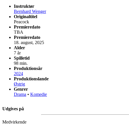
Instruktør
Bernhard Wenger
Originaltitel
Peacock
Premieredato
TBA
Premieredato
18. august, 2025
Alder
7 år
Spilletid
98 min.
Produktionsår
2024
Produktionslande
Østrig
Genrer
Drama
•
Komedie
Udgives på
Medvirkende