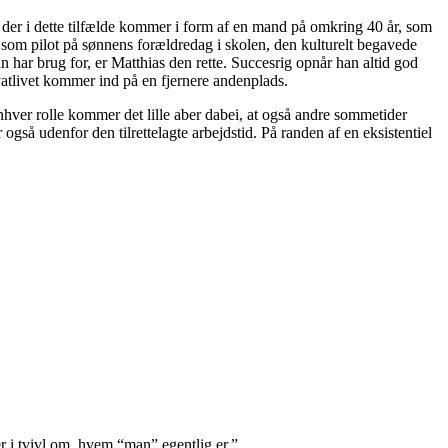
 der i dette tilfælde kommer i form af en mand på omkring 40 år, som
n som pilot på sønnens forældredag i skolen, den kulturelt begavede
 har brug for, er Matthias den rette. Succesrig opnår han altid god
vatlivet kommer ind på en fjernere andenplads.
enhver rolle kommer det lille aber dabei, at også andre sommetider
gså udenfor den tilrettelagte arbejdstid. På randen af en eksistentiel
er i tvivl om, hvem “man” egentlig er.”