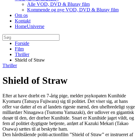
Alle VOD, DVD & Bluray film
Kommende og nye VOD, DVD & Bluray film
Om os
Kontakt
HomeUniverse
Forside
Film
Thriller
Shield of Straw
Thriller
Shield of Straw
Efter at have dræbt en 7-årig pige, melder psykopaten Kunihide
Kyomaru (Tatsuya Fujiwara) sig til politiet. Det viser sig, at hans
offer var datter af en af landets rigeste mænd, den uhelbredeligt syge
milliardær Ninagawa (Tsutomu Yamazaki), der udlover en gigantisk
dusør til den, der dræber Kunihide. Snart er Kunihide jaget vildt, og
fem af politiet dygtigste betjente, anført af Kazuki Mekari (Takao
Osawa) sættes til at beskytte ham.
Den hårdtslående politi-actionfilm ”Shield of Straw” er instrueret af