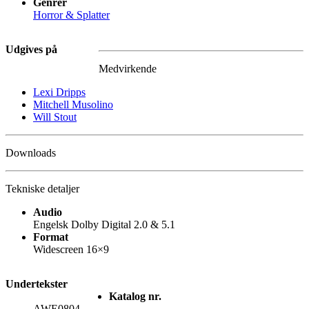
Genrer
Horror & Splatter
Udgives på
Medvirkende
Lexi Dripps
Mitchell Musolino
Will Stout
Downloads
Tekniske detaljer
Audio
Engelsk Dolby Digital 2.0 & 5.1
Format
Widescreen 16×9
Undertekster
Katalog nr.
AWE0804