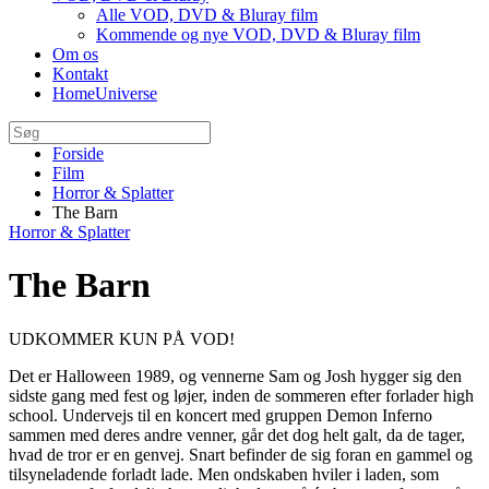
Alle VOD, DVD & Bluray film
Kommende og nye VOD, DVD & Bluray film
Om os
Kontakt
HomeUniverse
Forside
Film
Horror & Splatter
The Barn
Horror & Splatter
The Barn
UDKOMMER KUN PÅ VOD!
Det er Halloween 1989, og vennerne Sam og Josh hygger sig den
sidste gang med fest og løjer, inden de sommeren efter forlader high
school. Undervejs til en koncert med gruppen Demon Inferno
sammen med deres andre venner, går det dog helt galt, da de tager,
hvad de tror er en genvej. Snart befinder de sig foran en gammel og
tilsyneladende forladt lade. Men ondskaben hviler i laden, som