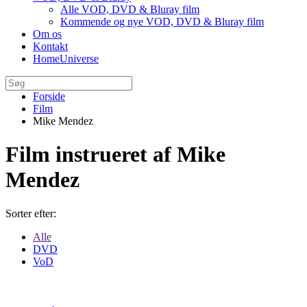
Alle VOD, DVD & Bluray film
Kommende og nye VOD, DVD & Bluray film
Om os
Kontakt
HomeUniverse
Forside
Film
Mike Mendez
Film instrueret af Mike
Mendez
Sorter efter:
Alle
DVD
VoD