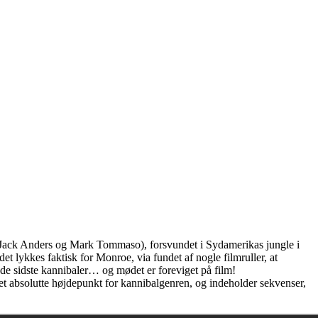
ne Jack Anders og Mark Tommaso), forsvundet i Sydamerikas jungle i
 lykkes faktisk for Monroe, via fundet af nogle filmruller, at
l de sidste kannibaler… og mødet er foreviget på film!
t absolutte højdepunkt for kannibalgenren, og indeholder sekvenser,