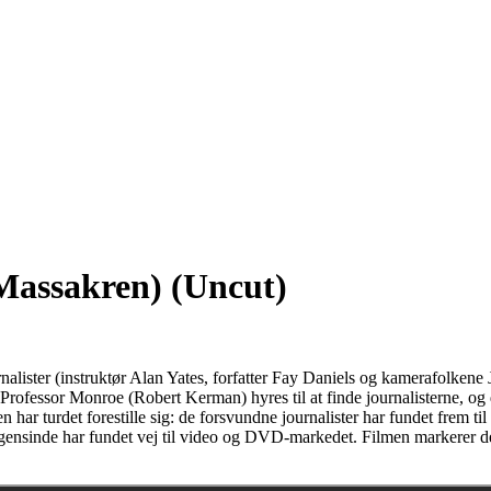
Massakren) (Uncut)
nalister (instruktør Alan Yates, forfatter Fay Daniels og kamerafolke
fessor Monroe (Robert Kerman) hyres til at finde journalisterne, og det
har turdet forestille sig: de forsvundne journalister har fundet frem ti
gensinde har fundet vej til video og DVD-markedet. Filmen markerer de