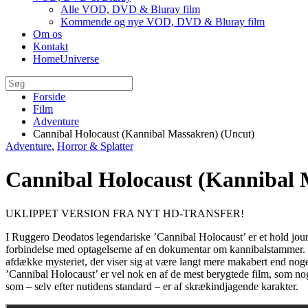
Alle VOD, DVD & Bluray film
Kommende og nye VOD, DVD & Bluray film
Om os
Kontakt
HomeUniverse
Forside
Film
Adventure
Cannibal Holocaust (Kannibal Massakren) (Uncut)
Adventure
,
Horror & Splatter
Cannibal Holocaust (Kannibal 
UKLIPPET VERSION FRA NYT HD-TRANSFER!
I Ruggero Deodatos legendariske ’Cannibal Holocaust’ er et hold jour
forbindelse med optagelserne af en dokumentar om kannibalstammer. Pro
afdække mysteriet, der viser sig at være langt mere makabert end nogen 
’Cannibal Holocaust’ er vel nok en af de mest berygtede film, som no
som – selv efter nutidens standard – er af skrækindjagende karakter.