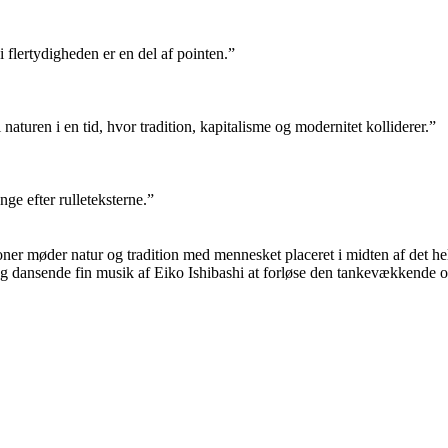
i flertydigheden er en del af pointen.”
aturen i en tid, hvor tradition, kapitalisme og modernitet kolliderer.”
ge efter rulleteksterne.”
ioner møder natur og tradition med mennesket placeret i midten af det 
og dansende fin musik af Eiko Ishibashi at forløse den tankevækkende 