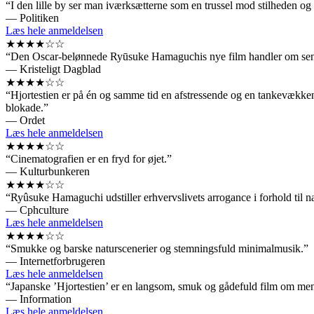
“I den lille by ser man iværksætterne som en trussel mod stilheden og
— Politiken
Læs hele anmeldelsen
★★★★☆☆
“Den Oscar-belønnede Ryūsuke Hamaguchis nye film handler om senkap
— Kristeligt Dagblad
★★★★☆☆
“Hjortestien er på én og samme tid en afstressende og en tankevækkende
blokade.”
— Ordet
Læs hele anmeldelsen
★★★★☆☆
“Cinematografien er en fryd for øjet.”
— Kulturbunkeren
★★★★☆☆
“Ryûsuke Hamaguchi udstiller erhvervslivets arrogance i forhold til 
— Cphculture
Læs hele anmeldelsen
★★★★☆☆
“Smukke og barske naturscenerier og stemningsfuld minimalmusik.”
— Internetforbrugeren
Læs hele anmeldelsen
“Japanske ’Hjortestien’ er en langsom, smuk og gådefuld film om men
— Information
Læs hele anmeldelsen