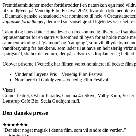
Fremtidsambitioner møder fortidsrødder i en naturskøn egn med vildt
til Guldløven på Venedig Film Festival 2023, hvor den løb med ikke mi
i Danmark ganske sensationelt var nomineret til hele 4 Oscarstatuette
Japanske fortællinger
, der med sin sanselige stil ligeledes var nået 
Takumi og hans datter Hana lever en fredsommelig tilværelse i samhø
repræsentanter for en større virksomhed til byen for at holde møde me
sammentrækning af ’glamour’ og ’camping’, som vil tilbyde bymennesket
vandforsyning fra bækkene, som lader til at have en helt særlig virkn
spørgsmål, skaber det en uro, der på sælsom vis forplanter sig helt ud i
Udover priserne i Venedig har filmen været nomineret til bedste film 
Vinder af Juryens Pris – Venedig Film Festival
Nomineret til Guldløven – Venedig Film Festival
Vises i
Grand Teatret, Øst for Paradis, Cinema 4 i Skive, Valby Kino, Vester 
Lønstrup Café Bio, Scala Gudhjem m.fl.
Den danske presse
★★★★★★
“Der sker noget magisk i denne film, som vil ændre din verden.”
— Berlingske