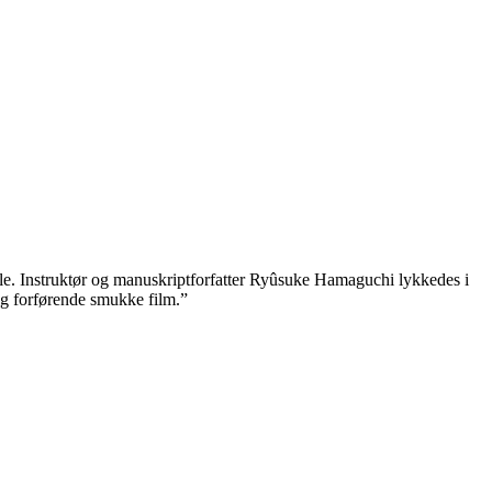
hele. Instruktør og manuskriptforfatter Ryûsuke Hamaguchi lykkedes i
og forførende smukke film.”