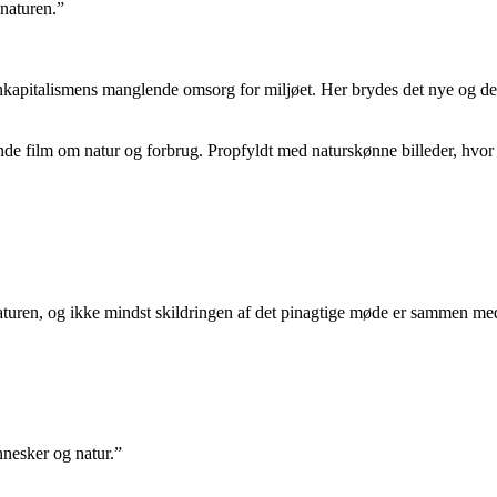
 naturen.”
italismens manglende omsorg for miljøet. Her brydes det nye og det 
 film om natur og forbrug. Propfyldt med naturskønne billeder, hvor sol
naturen, og ikke mindst skildringen af det pinagtige møde er sammen me
nesker og natur.”