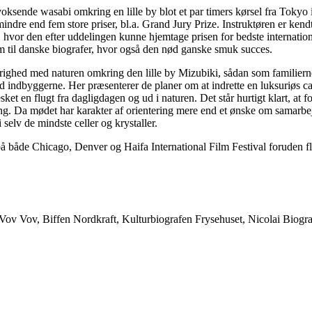
voksende wasabi omkring en lille by blot et par timers kørsel fra To
ndre end fem store priser, bl.a. Grand Jury Prize. Instruktøren er kend
r, hvor den efter uddelingen kunne hjemtage prisen for bedste internati
frem til danske biografer, hvor også den nød ganske smuk succes.
righed med naturen omkring den lille by Mizubiki, sådan som familiern
d indbyggerne. Her præsenterer de planer om at indrette en luksuriøs c
 en flugt fra dagligdagen og ud i naturen. Det står hurtigt klart, at f
ing. Da mødet har karakter af orientering mere end et ønske om samarbe
 selv de mindste celler og krystaller.
på både Chicago, Denver og Haifa International Film Festival foruden fl
Vov Vov, Biffen Nordkraft, Kulturbiografen Frysehuset, Nicolai Biograf