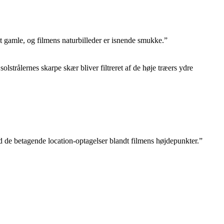
gamle, og filmens naturbilleder er isnende smukke.”
strålernes skarpe skær bliver filtreret af de høje træers ydre
d de betagende location-optagelser blandt filmens højdepunkter.”