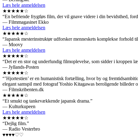
Læs hele anmeldelsen
★★★★★☆
“En befriende frygtløs film, der vil gnave videre i din bevidsthed, ford
— Filmmagasinet Ekko
Læs hele anmeldelsen
★★★★★☆
“Japansk mesterinstruktør udforsker menneskets komplekse forhold til n
— Moovy
Læs hele anmeldelsen
★★★★★☆
“Det er en stor og underfundig filmoplevelse, som sidder i kroppen læn
— Jyllands-Posten
★★★★★☆
“’Hjortestien’ er en humanistisk fortælling, hvor by og fremtidsambit
elegant samspil med fotograf Yoshio Kitagawas beroligende billeder 
— Filmskribenten.dk
★★★★★☆
“Et smukt og tankevækkende japansk drama.”
— Kulturkupeen
Læs hele anmeldelsen
★★★★★☆
“Dejlig film.”
— Radio Vesterbro
♥♥♥♥♡♡